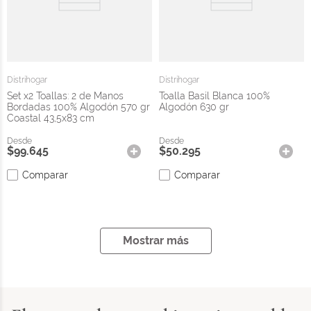
Distrihogar
Distrihogar
Set x2 Toallas: 2 de Manos
Toalla Basil Blanca 100%
Bordadas 100% Algodón 570 gr
Algodón 630 gr
Coastal 43,5x83 cm
$
99
.
645
$
50
.
295
Comparar
Comparar
Mostrar más