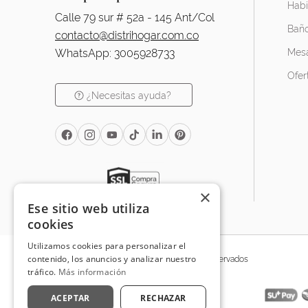
Habi
Calle 79 sur # 52a - 145 Ant/Col
Bañ
contacto@distrihogar.com.co
WhatsApp: 3005928733
Mesa
Ofer
¿Necesitas ayuda?
×
Ese sitio web utiliza
cookies
Utilizamos cookies para personalizar el
contenido, los anuncios y analizar nuestro
Distrihogar 2025 - © Todos los derechos reservados
tráfico.
Más información
ACEPTAR
RECHAZAR