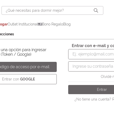
¿Qué necesitas para dormir mejor?
hogar
Outlet Institucional
Bono Regalo
Blog
ecciones
Entrar con e-mail y 
una opción para ingresar
ódigo de acceso por e-mail
Olvidé 
Entrar con
GOOGLE
Entrar
¿No tiene una cuenta? R