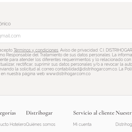
ónico
 acepto
Términos y condiciones
. Aviso de privacidad: C.I. DISTRIHOGA
mo Responsable del Tratamiento de sus datos personales. La informac
nte para atender los diferentes requerimientos y lo relacionado con e
tualizar, rectificar, suprimir sus datos personales y/o a revocar la a
viando la solicitud al correo contabilidad@distrihogar.com.co. La Pol
 en nuestra página web www.distrihogar.com.co
egorías
Distrihogar
Servicio al cliente
Nuestr
ucto Hotelero
Quiénes somos
Mi cuenta
Distrihog