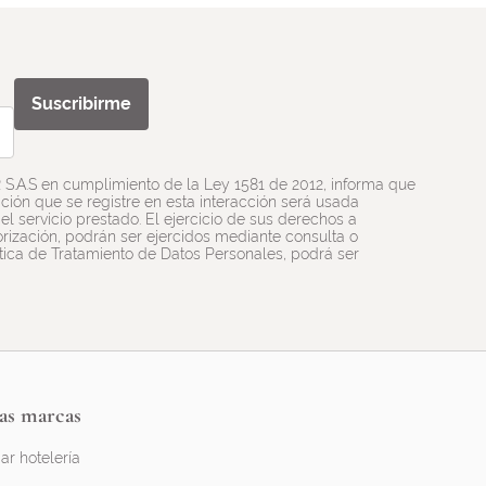
Suscribirme
R S.A.S en cumplimiento de la Ley 1581 de 2012, informa que
ión que se registre en esta interacción será usada
l servicio prestado. El ejercicio de sus derechos a
utorización, podrán ser ejercidos mediante consulta o
ítica de Tratamiento de Datos Personales, podrá ser
as marcas
ar hotelería