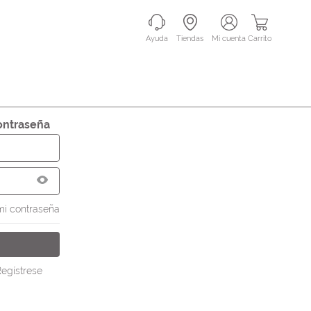
Ayuda
Tiendas
mi cuenta
Carrito
contraseña
mi contraseña
egístrese