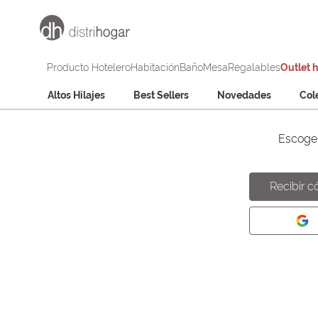
Producto Hotelero
Habitación
Baño
Mesa
Regalables
Outlet 
Altos Hilajes
Best Sellers
Novedades
Col
Escoge 
Recibir c