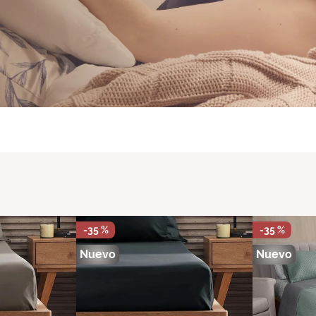
-
35 %
-
35 %