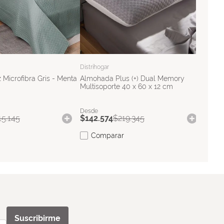
$
385
C
Distrihogar
 Microfibra Gris - Menta
Almohada Plus (+) Dual Memory
Multisoporte 40 x 60 x 12 cm
15
.
145
$
142
.
574
$
219
.
345
Comparar
Suscribirme