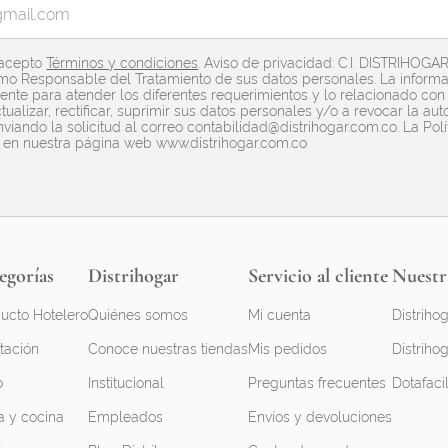
 acepto
Términos y condiciones
. Aviso de privacidad: C.I. DISTRIHOGA
mo Responsable del Tratamiento de sus datos personales. La informac
nte para atender los diferentes requerimientos y lo relacionado con e
tualizar, rectificar, suprimir sus datos personales y/o a revocar la a
viando la solicitud al correo contabilidad@distrihogar.com.co. La Pol
 en nuestra página web www.distrihogar.com.co
egorías
Distrihogar
Servicio al cliente
Nuestr
ucto Hotelero
Quiénes somos
Mi cuenta
Distrihog
tación
Conoce nuestras tiendas
Mis pedidos
Distrihog
o
Institucional
Preguntas frecuentes
Dotafaci
 y cocina
Empleados
Envíos y devoluciones