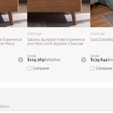
Distrihogar
Distrihogar
el Experience
Sábana Ajustable Hotel Experience
Quilt Doblefaz
dón Moca
400 Hilos 100% Algodón Charcoal
$
119
.
369
$
183
.
645
$
139
.
844
$
2
Comparar
Comparar
ónico