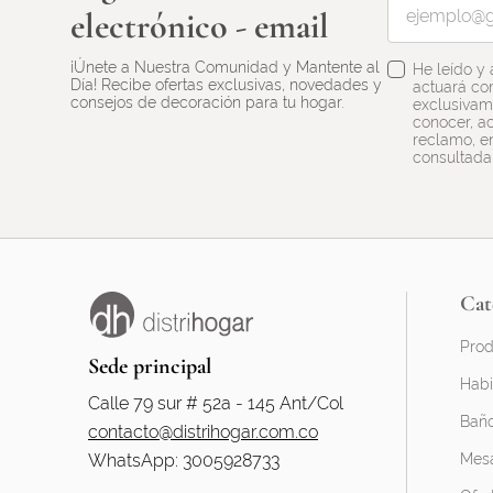
electrónico - email
¡Únete a Nuestra Comunidad y Mantente al
He leído y
Día! Recibe ofertas exclusivas, novedades y
actuará co
consejos de decoración para tu hogar.
exclusivame
conocer, ac
reclamo, en
consultada
Cat
Prod
Sede principal
Habi
Calle 79 sur # 52a - 145 Ant/Col
Bañ
contacto@distrihogar.com.co
WhatsApp: 3005928733
Mesa