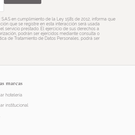
R S.A.S en cumplimiento de la Ley 1581 de 2012, informa que
ión que se registre en esta interacción será usada
l servicio prestado. El ejercicio de sus derechos a
utorización, podrán ser ejercidos mediante consulta o
ítica de Tratamiento de Datos Personales, podrá ser
as marcas
ar hotelería
ar institucional
l