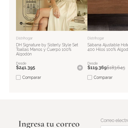
Distrihogar
Distrihogar
DH Signature by Sisterly Style Set
Sábana Ajustable Hot
Toallas Manos y Cuerpo 100%
400 Hilos 100% Algo
Algodón
$
241
.
395
$
119
.
369
$
183
.
645
Comparar
Comparar
Correo electr
Ingresa tu correo