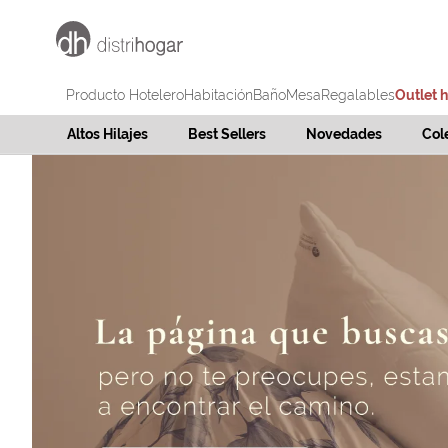
Producto Hotelero
Habitación
Baño
Mesa
Regalables
Outlet 
Altos Hilajes
Best Sellers
Novedades
Col