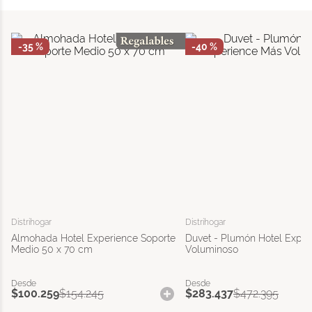
-
35 %
-
40 %
Distrihogar
Distrihogar
Almohada Hotel Experience Soporte
Duvet - Plumón Hotel Expe
Medio 50 x 70 cm
Voluminoso
$
100
.
259
$
154
.
245
$
283
.
437
$
472
.
395