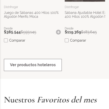
Distrihogar
Distrihogar
Juego de Sábanas 400 Hilos 100%
Sábana Ajustable Hotel Exp
Algodón Menfis Moca
400 Hilos 100% Algodón M
$
385
.
544
$
593
.
145
$
119
.
369
$
183
.
645
Comparar
Comparar
Ver productos hoteleros
Nuestros
Favoritos del mes