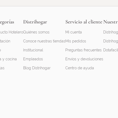
egorías
Distrihogar
Servicio al cliente
Nuestr
ucto Hotelero
Quiénes somos
Mi cuenta
Distrihog
tación
Conoce nuestras tiendas
Mis pedidos
Distrihog
o
Institucional
Preguntas frecuentes
Dotafaci
 y cocina
Empleados
Envíos y devoluciones
tas
Blog Distrihogar
Centro de ayuda