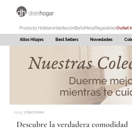
Producto Hotelero
Habitación
Baño
Mesa
Regalables
Outlet 
Altos Hilajes
Best Sellers
Novedades
Col
colecciones
Descubre la verdadera comodidad