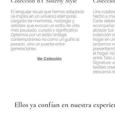
Colección BY Sisterly Style
Colecció
El lenguaje visual que hemos adoptado
Una colabor
se inspira en un universo atemporal,
hecho a man
cargado de memorias, nostalgia y
Cada detall
detalles que evocan un estilo de vida
acompañar 
más pausado, curado y significativo.
abrazar tus
Optamos por un estilo vintage
colección c
contemporáneo no como un guiño al
hogar en un
pasado, sino un puente entre
lanzamos so
generaciones.
presentamo
el hogar. A
entre Tallo 
Ver Colección
Signature: 
textiles cr
descanso r
Ellos ya confían en nuestra experie