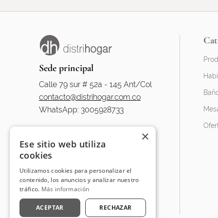
Cat
Prod
Sede principal
Habi
Calle 79 sur # 52a - 145 Ant/Col
Bañ
contacto@distrihogar.com.co
WhatsApp: 3005928733
Mesa
Ofer
×
¿Necesitas ayuda?
Ese sitio web utiliza
cookies
Utilizamos cookies para personalizar el
contenido, los anuncios y analizar nuestro
tráfico.
Más información
ACEPTAR
RECHAZAR