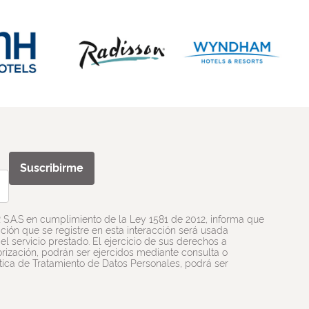
Suscribirme
R S.A.S en cumplimiento de la Ley 1581 de 2012, informa que
ión que se registre en esta interacción será usada
l servicio prestado. El ejercicio de sus derechos a
utorización, podrán ser ejercidos mediante consulta o
ítica de Tratamiento de Datos Personales, podrá ser