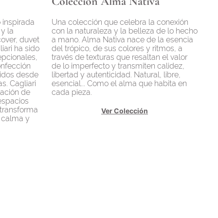
Colección Alma Nativa
 inspirada
Una colección que celebra la conexión
y la
con la naturaleza y la belleza de lo hecho
cover, duvet
a mano. Alma Nativa nace de la esencia
iari ha sido
del trópico, de sus colores y ritmos, a
epcionales,
través de texturas que resaltan el valor
onfección
de lo imperfecto y transmiten calidez,
idos desde
libertad y autenticidad. Natural, libre,
s. Cagliari
esencial... Como el alma que habita en
sación de
cada pieza.
espacios
 transforma
Ver Colección
e calma y