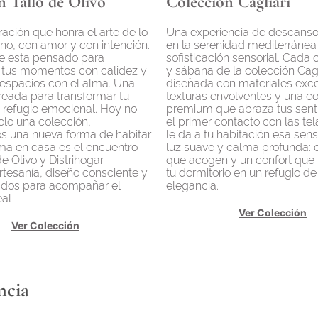
n Tallo de Olivo
Colección Cagliari
ación que honra el arte de lo
Una experiencia de descanso
o, con amor y con intención.
en la serenidad mediterránea 
e esta pensado para
sofisticación sensorial. Cada 
tus momentos con calidez y
y sábana de la colección Cagl
 espacios con el alma. Una
diseñada con materiales exc
reada para transformar tu
texturas envolventes y una c
 refugio emocional. Hoy no
premium que abraza tus sent
lo una colección,
el primer contacto con las tela
s una nueva forma de habitar
le da a tu habitación esa sen
lma en casa es el encuentro
luz suave y calma profunda: 
de Olivo y Distrihogar
que acogen y un confort que
artesanía, diseño consciente y
tu dormitorio en un refugio d
eados para acompañar el
elegancia.
eal
Ver Colección
Ver Colección
ncia