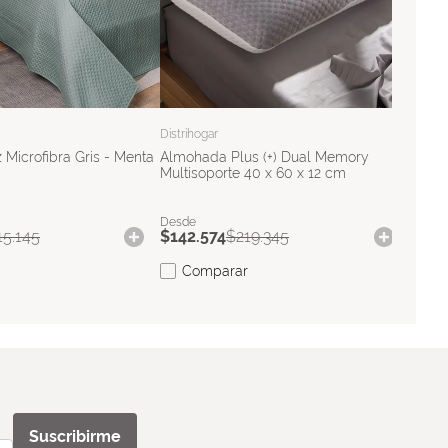
$
385
C
Distrihogar
 Microfibra Gris - Menta
Almohada Plus (+) Dual Memory
Multisoporte 40 x 60 x 12 cm
15
.
145
$
142
.
574
$
219
.
345
Comparar
Suscribirme