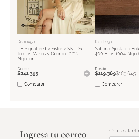
Distrihogar
Distrihogar
DH Signature by Sisterly Style Set
Sábana Ajustable Hot
Toallas Manos y Cuerpo 100%
400 Hilos 100% Algo
Algodón
$
241
.
395
$
119
.
369
$
183
.
645
Comparar
Comparar
Correo electr
Ingresa tu correo