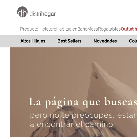
Producto Hotelero
Habitación
Baño
Mesa
Regalables
Outlet 
Altos Hilajes
Best Sellers
Novedades
Col