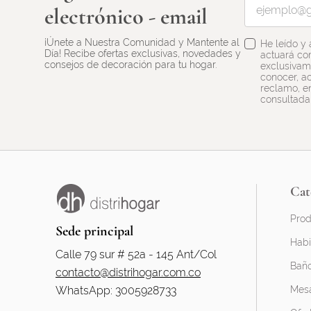
electrónico - email
¡Únete a Nuestra Comunidad y Mantente al
He leído y
Día! Recibe ofertas exclusivas, novedades y
actuará co
consejos de decoración para tu hogar.
exclusivame
conocer, ac
reclamo, en
consultada
Cat
Prod
Sede principal
Habi
Calle 79 sur # 52a - 145 Ant/Col
Bañ
contacto@distrihogar.com.co
WhatsApp: 3005928733
Mesa