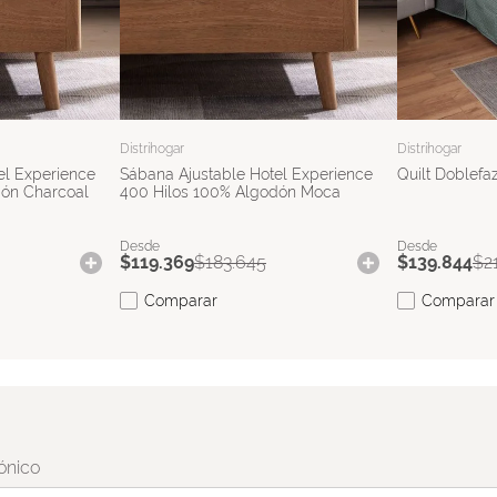
Distrihogar
Distrihogar
el Experience
Sábana Ajustable Hotel Experience
Quilt Doblefaz
dón Charcoal
400 Hilos 100% Algodón Moca
$
119
.
369
$
183
.
645
$
139
.
844
$
2
Comparar
Comparar
ónico