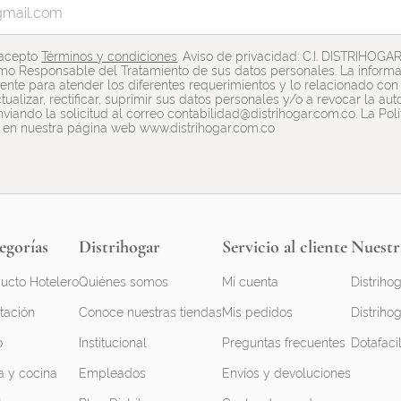
 acepto
Términos y condiciones
. Aviso de privacidad: C.I. DISTRIHOGA
mo Responsable del Tratamiento de sus datos personales. La informac
nte para atender los diferentes requerimientos y lo relacionado con e
tualizar, rectificar, suprimir sus datos personales y/o a revocar la a
viando la solicitud al correo contabilidad@distrihogar.com.co. La Pol
 en nuestra página web www.distrihogar.com.co
egorías
Distrihogar
Servicio al cliente
Nuestr
ucto Hotelero
Quiénes somos
Mi cuenta
Distrihog
tación
Conoce nuestras tiendas
Mis pedidos
Distrihog
o
Institucional
Preguntas frecuentes
Dotafaci
 y cocina
Empleados
Envíos y devoluciones