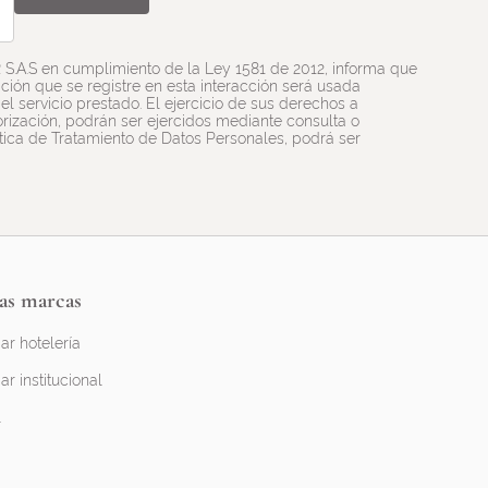
R S.A.S en cumplimiento de la Ley 1581 de 2012, informa que
ión que se registre en esta interacción será usada
l servicio prestado. El ejercicio de sus derechos a
utorización, podrán ser ejercidos mediante consulta o
ítica de Tratamiento de Datos Personales, podrá ser
as marcas
ar hotelería
ar institucional
l