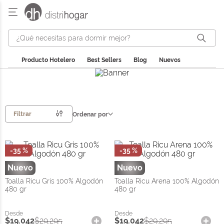
¿Qué necesitas para dormir mejor?
Producto Hotelero
Best Sellers
Blog
Nuevos
Filtrar
Ordenar por
-
35 %
-
35 %
Distrihogar
Distrihogar
Toalla Ricu Gris 100% Algodón
Toalla Ricu Arena 100% Algodón
480 gr
480 gr
$
19
.
042
$
29
.
295
$
19
.
042
$
29
.
295