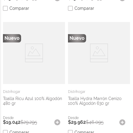
Comparar
Comparar
Distrihogar
Distrihogar
Toalla Ricu Azul 100% Algodón
Toalla Hydra Marrón Cenizo
480 gr
100% Algodón 630 gr
$
19
.
042
$
29
.
295
$
29
.
962
$
46
.
095
Comparar
Comparar