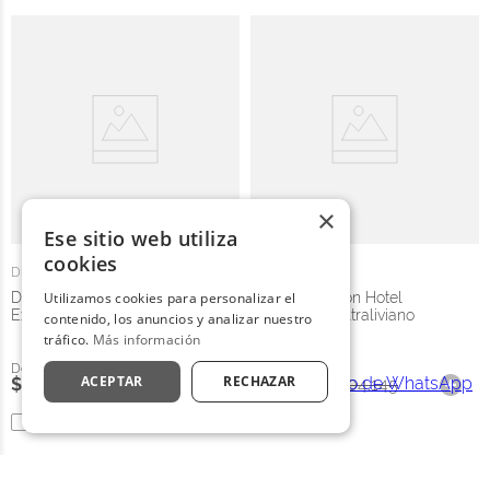
×
Ese sitio web utiliza
cookies
Distrihogar
Distrihogar
Duvet - Plumón Hotel
Utilizamos cookies para personalizar el
Duvet - Plumón Hotel
Experience Más Voluminoso
Experience Ultraliviano
contenido, los anuncios y analizar nuestro
tráfico.
Más información
ACEPTAR
RECHAZAR
$
283
.
437
$
472
.
395
$
242
.
487
$
404
.
145
Comparar
Comparar