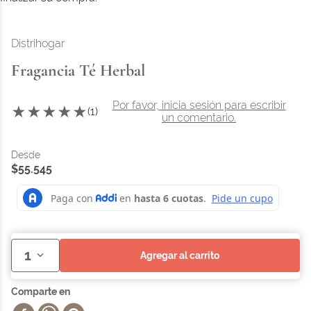
Distrihogar
Fragancia Té Herbal
Por favor, inicia sesión para escribir
★
★
★
★
★
(
1
)
un comentario.
$
55
.
545
1
agregar al carrito