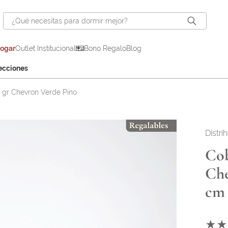
¿Qué necesitas para dormir mejor?
hogar
Outlet Institucional
Bono Regalo
Blog
ecciones
0 gr Chevron Verde Pino
Distri
Cob
Che
cm
★
★