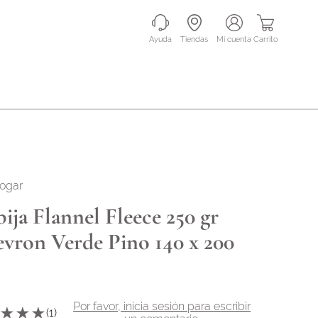
Ayuda
Tiendas
mi cuenta
Carrito
hogar
ija Flannel Fleece 250 gr
vron Verde Pino 140 x 200
Por favor, inicia sesión para escribir
★
★
★
(
1
)