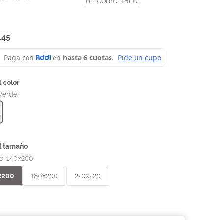
un comentario.
145
Verde
o
:
140x200
x200
180x200
220x220