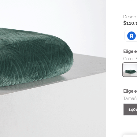
$
110
.
Color
:
Tamañ
140