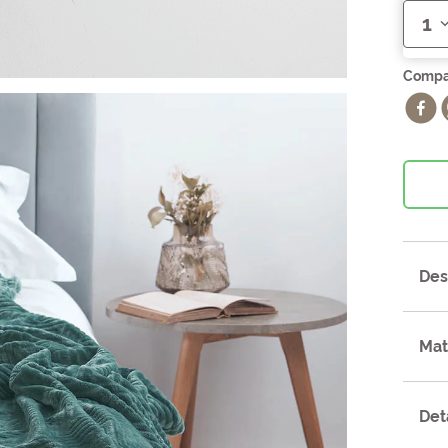
1
Des
Mat
Det