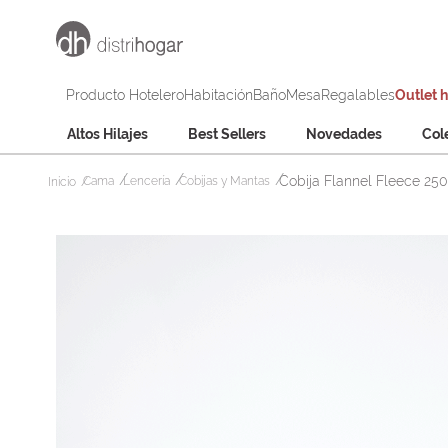
Producto Hotelero
Habitación
Baño
Mesa
Regalables
Outlet 
Altos Hilajes
Best Sellers
Novedades
Col
Cobija Flannel Fleece 25
Cama
Lencería
Cobijas y Mantas