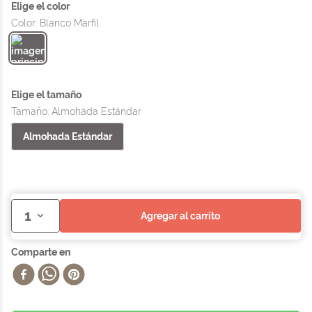
Color
:
Blanco Marfil
Tamaño
:
Almohada Estándar
Almohada Estándar
1
agregar al carrito