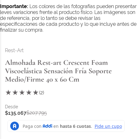
Importante:
Los colores de las fotografías pueden presentar
leves variaciones frente al producto físico. Las imágenes son
de referencia, por lo tanto se debe revisar las
especificaciones de cada producto y lo que incluye antes de
finalizar su compra.
Rest-Art
Almohada Rest-art Crescent Foam
Viscoelástica Sensación Fría Soporte
Medio/Firme 40 x 60 Cm
★
★
★
★
★
(
2
)
$
207
.
795
$
135
.
067