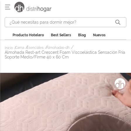
¿Qué necesitas para dormir mejor?
Producto Hotelero
Best Sellers
Blog
Nuevos
Cama
Esenciales
Almohadas-dh
Almohada Rest-art Crescent Foam Viscoelástica Sensación Fría
Soporte Medio/Firme 40 x 60 Cm