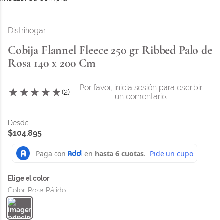
Distrihogar
Cobija Flannel Fleece 250 gr Ribbed Palo de
Rosa 140 x 200 Cm
Por favor, inicia sesión para escribir
★
★
★
★
★
(
2
)
un comentario.
$
104
.
895
Color
:
Rosa Pálido