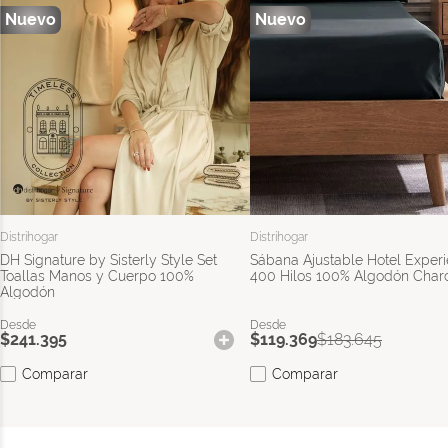
Distrihogar
Distrihogar
DH Signature by Sisterly Style Set
Sábana Ajustable Hotel Exper
Toallas Manos y Cuerpo 100%
400 Hilos 100% Algodón Char
Algodón
$
241
.
395
$
119
.
369
$
183
.
645
Comparar
Comparar