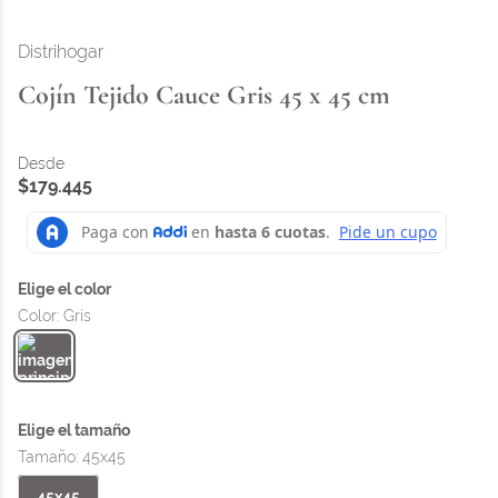
Distrihogar
Cojín Tejido Cauce Gris 45 x 45 cm
$
179
.
445
Color
:
Gris
Tamaño
:
45x45
45x45