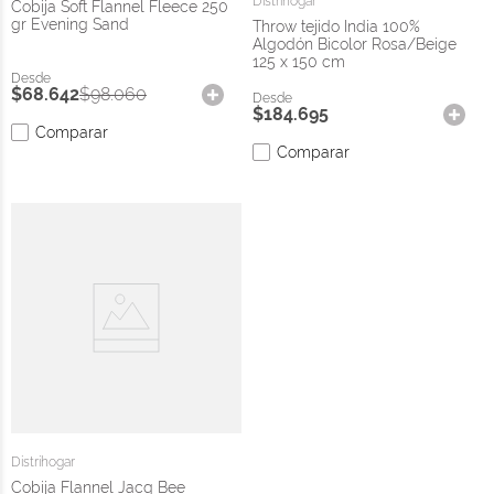
Distrihogar
Cobija Soft Flannel Fleece 250
gr Evening Sand
Throw tejido India 100%
Algodón Bicolor Rosa/Beige
125 x 150 cm
$
68
.
642
$
98
.
060
$
184
.
695
Comparar
Comparar
Distrihogar
Cobija Flannel Jacq Bee