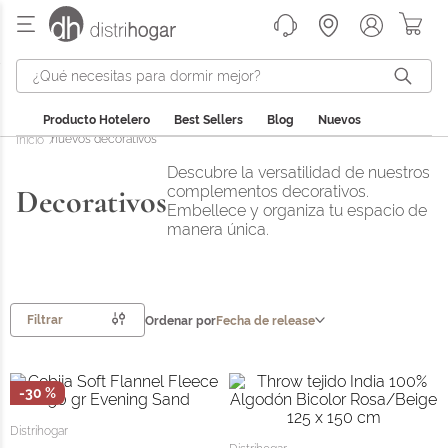
¿Qué necesitas para dormir mejor?
y textiles para el hogar
Producto Hotelero
Best Sellers
Blog
Nuevos
nuevos decorativos
Descubre la versatilidad de nuestros
Decorativos
complementos decorativos.
Embellece y organiza tu espacio de
manera única.
Filtrar
Ordenar por
Fecha de release
-
30 %
Distrihogar