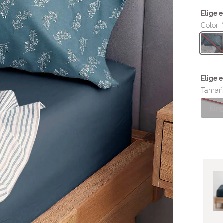
Color
:
Tamañ
King