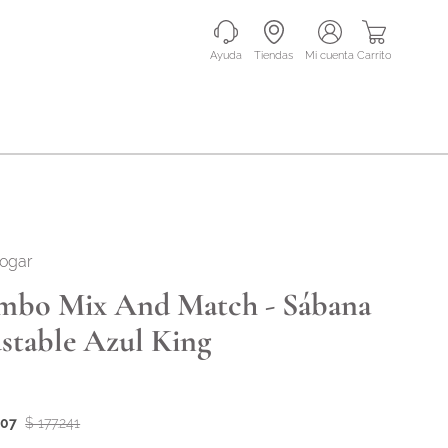
Ayuda
Tiendas
mi cuenta
Carrito
hogar
bo Mix And Match - Sábana
stable Azul King
207
$ 177.241