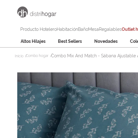
Producto Hotelero
Habitación
Baño
Mesa
Regalables
Outlet 
Altos Hilajes
Best Sellers
Novedades
Col
Combo Mix And Match - Sábana Ajustable 
Combo hogar