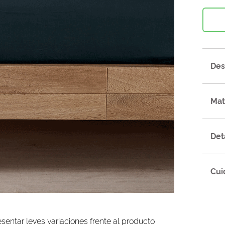
Des
Mat
Det
Cui
sentar leves variaciones frente al producto