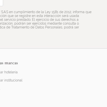
R S.A.S en cumplimiento de la Ley 1581 de 2012, informa que
ión que se registre en esta interacción será usada
l servicio prestado. El ejercicio de sus derechos a
utorización, podrán ser ejercidos mediante consulta o
ítica de Tratamiento de Datos Personales, podrá ser
as marcas
ar hotelería
ar institucional
l