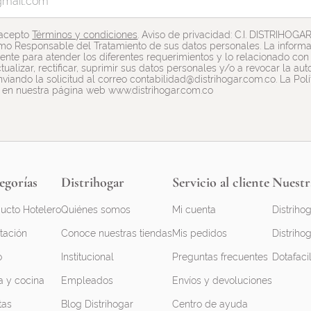
 acepto
Términos y condiciones
. Aviso de privacidad: C.I. DISTRIHOGA
mo Responsable del Tratamiento de sus datos personales. La informac
nte para atender los diferentes requerimientos y lo relacionado con e
tualizar, rectificar, suprimir sus datos personales y/o a revocar la a
viando la solicitud al correo contabilidad@distrihogar.com.co. La Pol
 en nuestra página web www.distrihogar.com.co
egorías
Distrihogar
Servicio al cliente
Nuestr
ucto Hotelero
Quiénes somos
Mi cuenta
Distrihog
tación
Conoce nuestras tiendas
Mis pedidos
Distrihog
o
Institucional
Preguntas frecuentes
Dotafaci
 y cocina
Empleados
Envíos y devoluciones
tas
Blog Distrihogar
Centro de ayuda