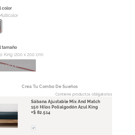
Multicolor
o
:
King (200 x 200 cm)
 (200 x 200 cm)
Sábana Ajustable Mix And Match
150 Hilos Polialgodón Azul King
+
$
82
.
514