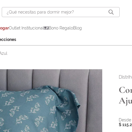
¿Qué necesitas para dormir mejor?
hogar
Outlet Institucional
Bono Regalo
Blog
ecciones
Azul
Distri
Com
Aju
$ 115.