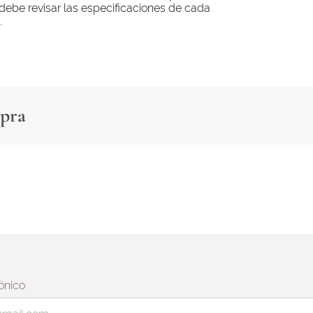
e debe revisar las especificaciones de cada
.
mpra
ónico