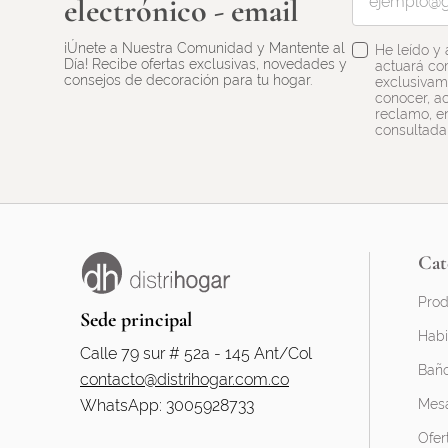
electrónico - email
¡Únete a Nuestra Comunidad y Mantente al
He leído y
Día! Recibe ofertas exclusivas, novedades y
actuará co
consejos de decoración para tu hogar.
exclusivame
conocer, ac
reclamo, en
consultada
Cat
Prod
Sede principal
Habi
Calle 79 sur # 52a - 145 Ant/Col
Bañ
contacto@distrihogar.com.co
WhatsApp: 3005928733
Mesa
Ofer