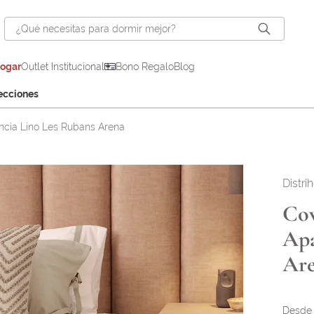
¿Qué necesitas para dormir mejor?
hogar
Outlet Institucional
Bono Regalo
Blog
ecciones
ncia Lino Les Rubans Arena
Distri
Cov
Apa
Are