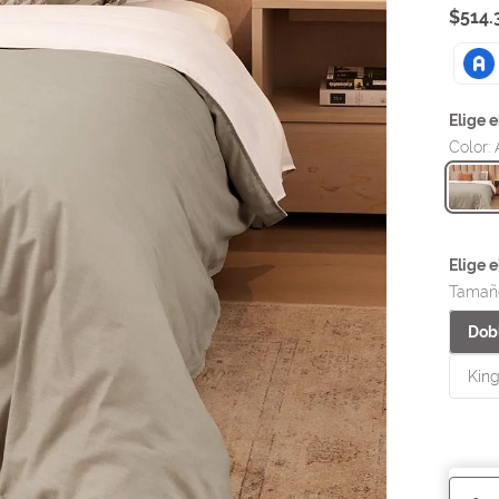
$
514
.
Color
:
Tamañ
Dobl
King