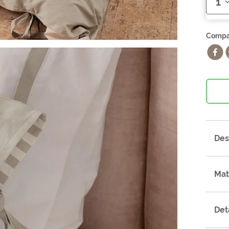
1
Des
Mat
Det