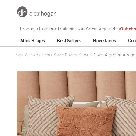
Producto Hotelero
Habitación
Baño
Mesa
Regalables
Outlet 
Altos Hilajes
Best Sellers
Novedades
Col
Cover Duvet Algodón Aparie
Cama
Lencería
Cover Duvets