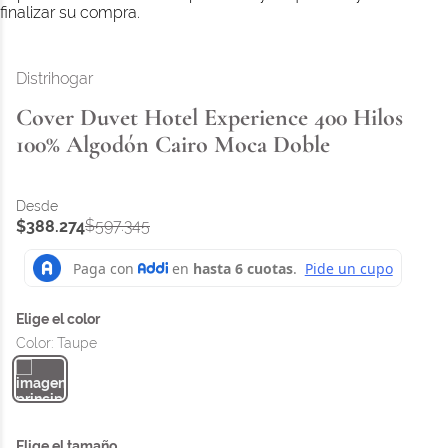
finalizar su compra.
Distrihogar
Cover Duvet Hotel Experience 400 Hilos
100% Algodón Cairo Moca Doble
$
597
.
345
$
388
.
274
Color
:
Taupe