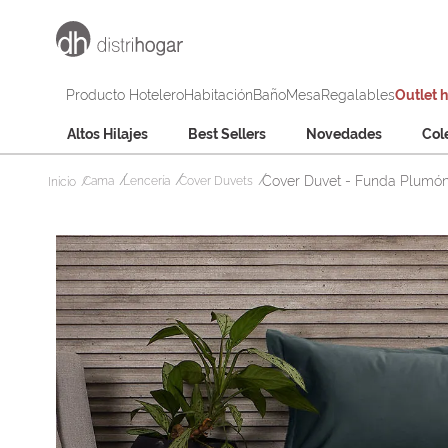
Producto Hotelero
Habitación
Baño
Mesa
Regalables
Outlet 
Altos Hilajes
Best Sellers
Novedades
Col
Cover Duvet - Funda Plumón
Cama
Lencería
Cover Duvets