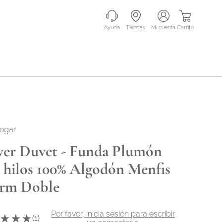
Ayuda
Tiendas
mi cuenta
Carrito
hogar
er Duvet - Funda Plumón
 hilos 100% Algodón Menfis
orm Doble
Por favor, inicia sesión para escribir
★
★
★
(
1
)