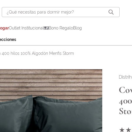
¿Qué necesitas para dormir mejor?
hogar
Outlet Institucional
Bono Regalo
Blog
ecciones
 400 hilos 100% Algodón Menfis Storm
Distri
Cov
400
St
★
★