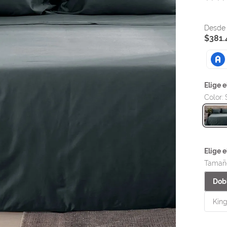
$
381
.
Color
:
Tamañ
Dobl
King