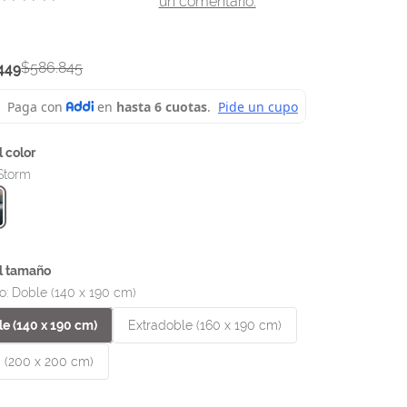
un comentario.
$
586
.
845
449
Storm
o
:
Doble (140 x 190 cm)
e (140 x 190 cm)
Extradoble (160 x 190 cm)
 (200 x 200 cm)