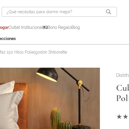
¿Qué necesitas para dormir mejor?
hogar
Outlet Institucional
Bono Regalo
Blog
ecciones
az 150 Hilos Polialgodón Shiborette
Distri
Cub
Pol
★
★