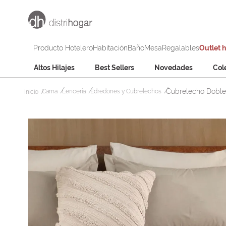
Producto Hotelero
Habitación
Baño
Mesa
Regalables
Outlet 
Altos Hilajes
Best Sellers
Novedades
Col
Cubrelecho Doblef
Cama
Lencería
Edredones y Cubrelechos