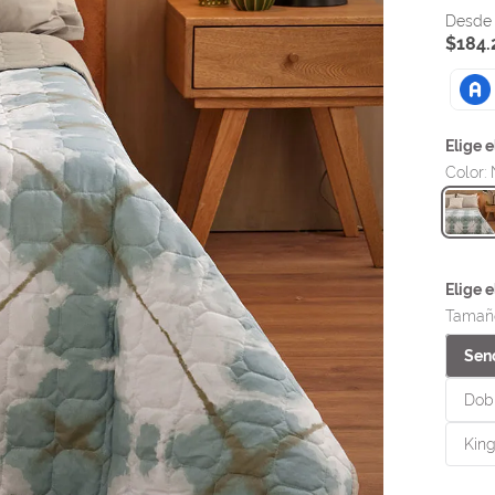
$
184
.
Color
:
Tamañ
Senc
Dobl
King