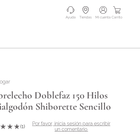
Ayuda
Tiendas
mi cuenta
Carrito
hogar
relecho Doblefaz 150 Hilos
ialgodón Shiborette Sencillo
Por favor, inicia sesión para escribir
★
★
★
(
1
)
un comentario.