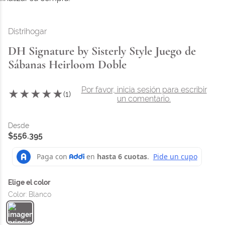
Distrihogar
DH Signature by Sisterly Style Juego de
Sábanas Heirloom Doble
Por favor, inicia sesión para escribir
★
★
★
★
★
(
1
)
un comentario.
$
556
.
395
Color
:
Blanco