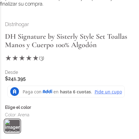
finalizar su compra.
Distrihogar
DH Signature by Sisterly Style Set Toallas
Manos y Cuerpo 100% Algodón
★
★
★
★
★
(
3
)
$
241
.
395
Color
:
Arena