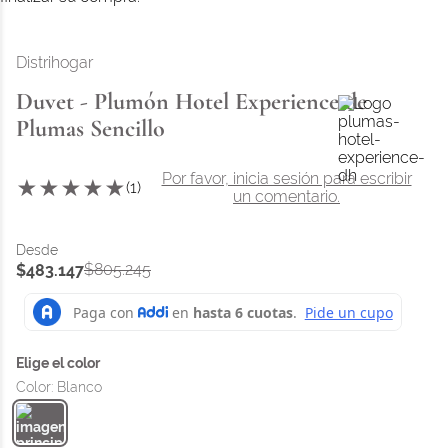
Distrihogar
Duvet - Plumón Hotel Experience de
Plumas Sencillo
Por favor, inicia sesión para escribir
★
★
★
★
★
(
1
)
un comentario.
$
805
.
245
$
483
.
147
Color
:
Blanco