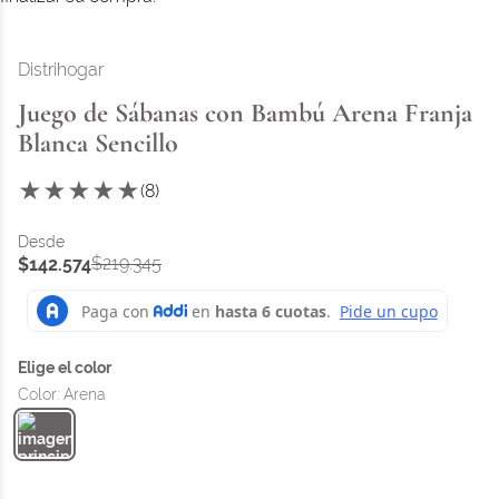
Distrihogar
Juego de Sábanas con Bambú Arena Franja
Blanca Sencillo
★
★
★
★
★
(
8
)
$
219
.
345
$
142
.
574
Color
:
Arena