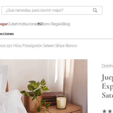
¿Qué necesitas para dormir mejor?
hogar
Outlet Institucional
Bono Regalo
Blog
ecciones
ce 250 Hilos Polialgodón Sateen Stripe Blanco
Distri
Jue
Exp
Sat
★
★