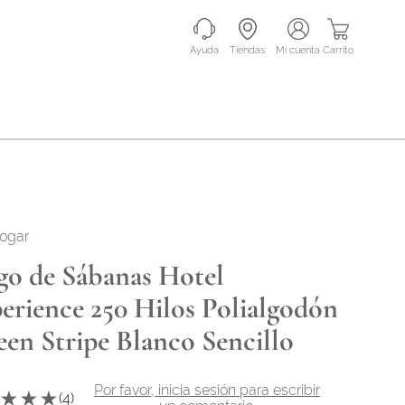
Ayuda
Tiendas
mi cuenta
Carrito
hogar
go de Sábanas Hotel
erience 250 Hilos Polialgodón
een Stripe Blanco Sencillo
Por favor, inicia sesión para escribir
★
★
★
(
4
)