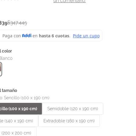
un comentario.
$
347
.
445
839
Blanco
o
:
Sencillo (100 x 190 cm)
illo (100 x 190 cm)
Semidoble (120 x 190 cm)
e (140 x 190 cm)
Extradoble (160 x 190 cm)
 (200 x 200 cm)