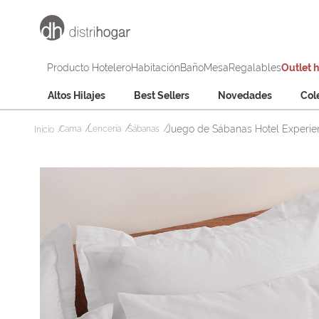
Producto Hotelero
Habitación
Baño
Mesa
Regalables
Outlet 
Altos Hilajes
Best Sellers
Novedades
Col
Juego de Sábanas Hotel Experien
Cama
Lencería
Sábanas