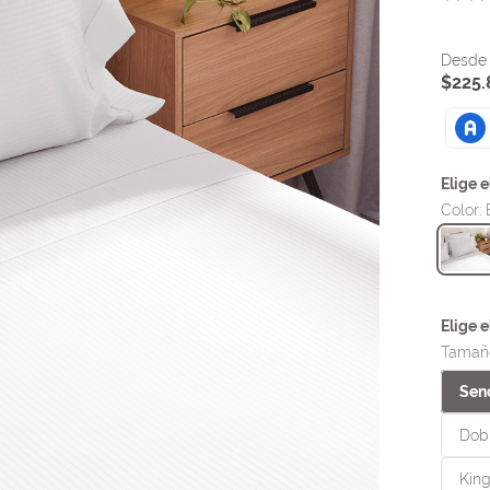
$
225
.
Color
:
Tamañ
Senc
Dobl
King