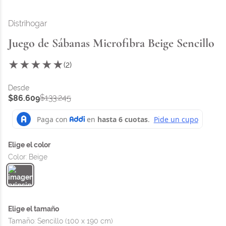
Distrihogar
Juego de Sábanas Microfibra Beige Sencillo
★
★
★
★
★
(
2
)
$
133
.
245
$
86
.
609
Color
:
Beige
Tamaño
:
Sencillo (100 x 190 cm)