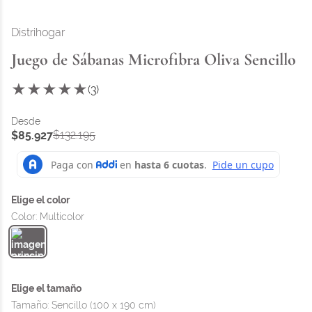
Distrihogar
Juego de Sábanas Microfibra Oliva Sencillo
★
★
★
★
★
(
3
)
$
132
.
195
$
85
.
927
Color
:
Multicolor
Tamaño
:
Sencillo (100 x 190 cm)