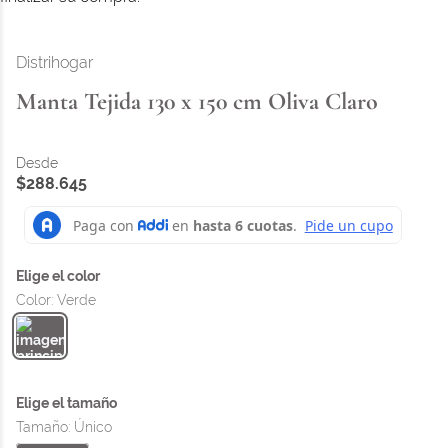
Distrihogar
Manta Tejida 130 x 150 cm Oliva Claro
$
288
.
645
Color
:
Verde
Tamaño
:
Único