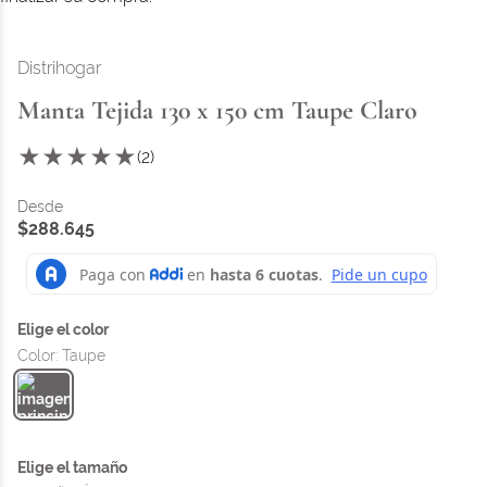
Distrihogar
Manta Tejida 130 x 150 cm Taupe Claro
★
★
★
★
★
(
2
)
$
288
.
645
Color
:
Taupe