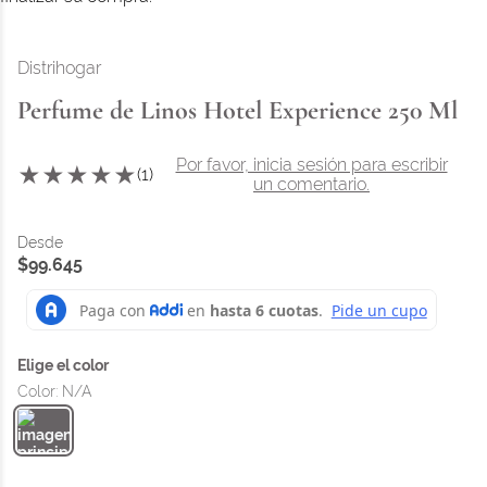
Distrihogar
Perfume de Linos Hotel Experience 250 Ml
Por favor, inicia sesión para escribir
★
★
★
★
★
(
1
)
un comentario.
$
99
.
645
Color
:
N/A