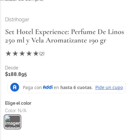
Distrihogar
Set Hotel Experience: Perfume De Linos
250 ml y Vela Aromatizante 190 gr
★
★
★
★
★
(
2
)
$
188
.
895
Color
:
N/A