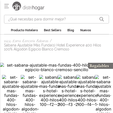
¿Qué necesitas para dormir mejor?
Producto Hotelero
Best Sellers
Blog
Nuevos
Cama
Lencería
Sábanas
Sábana Ajustable Más Funda(s) Hotel Experience 400 Hilos
100% Algodón Egipcio Blanco Cremoso