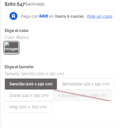
$
400
.
995
$
260
.
647
Color
:
Blanco
Tamaño
:
Sencillo (100 x 190 cm)
Sencillo (100 x 190 cm)
Semidoble (120 x 190 cm)
Doble (140 x 190 cm)
Extradoble (160 x 190 cm)
King (200 x 200 cm)