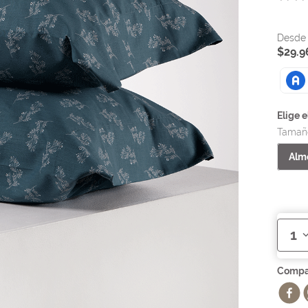
$
29
.
9
Tamañ
Alm
1