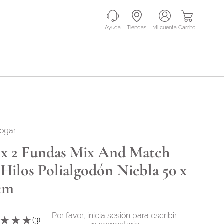
Ayuda
Tiendas
mi cuenta
Carrito
hogar
 x 2 Fundas Mix And Match
 Hilos Polialgodón Niebla 50 x
cm
Por favor, inicia sesión para escribir
★
★
★
(
3
)