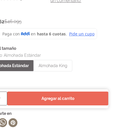
un comentario.
$
46
.
095
62
o
:
Almohada Estándar
ohada Estándar
Almohada King
agregar al carrito