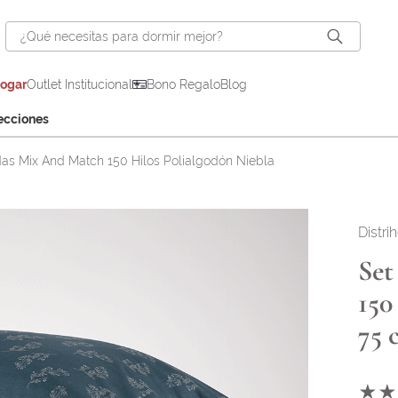
¿Qué necesitas para dormir mejor?
hogar
Outlet Institucional
Bono Regalo
Blog
ecciones
das Mix And Match 150 Hilos Polialgodón Niebla
Distri
Set
150
75 
★
★