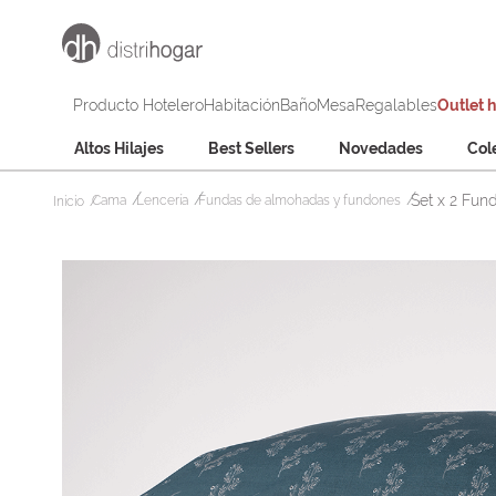
Producto Hotelero
Habitación
Baño
Mesa
Regalables
Outlet 
Altos Hilajes
Best Sellers
Novedades
Col
Set x 2 Fun
Cama
Lencería
Fundas de almohadas y fundones