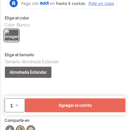
Color
:
Blanco
Tamaño
:
Almohada Estándar
Almohada Estándar
1
agregar al carrito