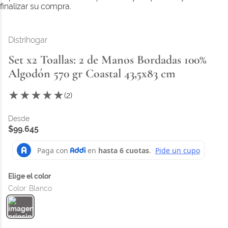
finalizar su compra.
Distrihogar
Set x2 Toallas: 2 de Manos Bordadas 100%
Algodón 570 gr Coastal 43,5x83 cm
★
★
★
★
★
(
2
)
$
99
.
645
Color
:
Blanco