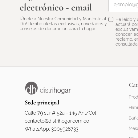
electrónico - email
¡Únete a Nuestra Comunidad y Mantente al
He leído y
Día! Recibe ofertas exclusivas, novedades y
actuará co
consejos de decoración para tu hogar.
exclusivame
conocer, ac
reclamo, en
consultada
Cat
Prod
Sede principal
Habi
Calle 79 sur # 52a - 145 Ant/Col
Bañ
contacto@distrihogar.com.co
WhatsApp: 3005928733
Mesa