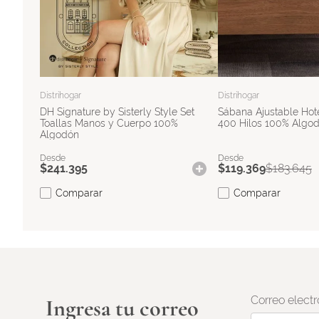
Distrihogar
Distrihogar
DH Signature by Sisterly Style Set
Sábana Ajustable Hot
Toallas Manos y Cuerpo 100%
400 Hilos 100% Algo
Algodón
$
241
.
395
$
119
.
369
$
183
.
645
Comparar
Comparar
Correo electr
Ingresa tu correo