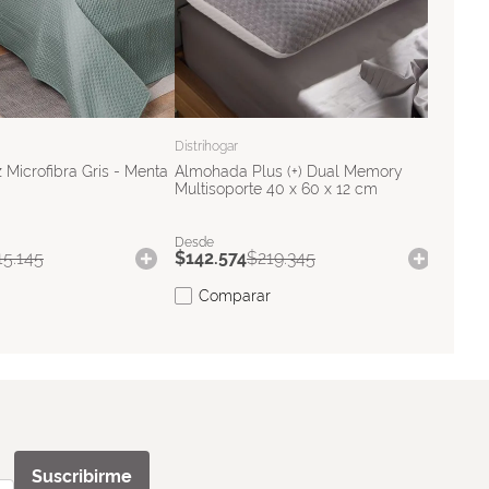
$
385
C
Distrihogar
 Microfibra Gris - Menta
Almohada Plus (+) Dual Memory
Multisoporte 40 x 60 x 12 cm
15
.
145
$
142
.
574
$
219
.
345
Comparar
Suscribirme