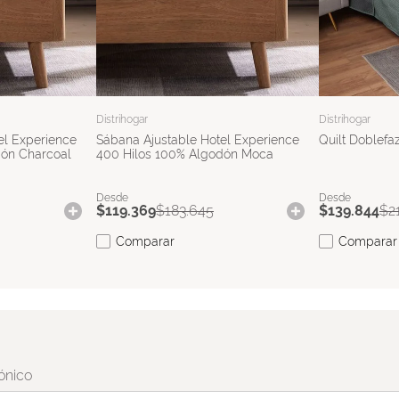
Distrihogar
Distrihogar
el Experience
Sábana Ajustable Hotel Experience
Quilt Doblefaz
dón Charcoal
400 Hilos 100% Algodón Moca
$
119
.
369
$
183
.
645
$
139
.
844
$
2
Comparar
Comparar
ónico