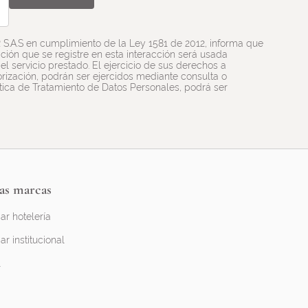
R S.A.S en cumplimiento de la Ley 1581 de 2012, informa que
ión que se registre en esta interacción será usada
l servicio prestado. El ejercicio de sus derechos a
utorización, podrán ser ejercidos mediante consulta o
ítica de Tratamiento de Datos Personales, podrá ser
as marcas
ar hotelería
ar institucional
l