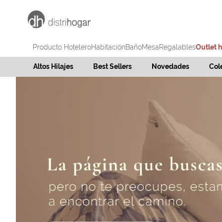
Producto Hotelero
Habitación
Baño
Mesa
Regalables
Outlet 
Altos Hilajes
Best Sellers
Novedades
Col