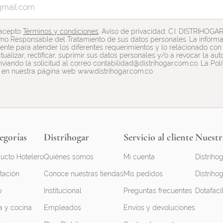
 acepto
Términos y condiciones
. Aviso de privacidad: C.I. DISTRIHOGA
mo Responsable del Tratamiento de sus datos personales. La informac
nte para atender los diferentes requerimientos y lo relacionado con e
tualizar, rectificar, suprimir sus datos personales y/o a revocar la a
viando la solicitud al correo contabilidad@distrihogar.com.co. La Pol
 en nuestra página web www.distrihogar.com.co
egorías
Distrihogar
Servicio al cliente
Nuestr
ucto Hotelero
Quiénes somos
Mi cuenta
Distrihog
tación
Conoce nuestras tiendas
Mis pedidos
Distrihog
o
Institucional
Preguntas frecuentes
Dotafaci
 y cocina
Empleados
Envíos y devoluciones