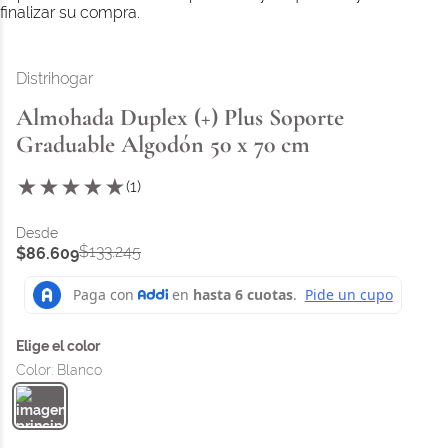
finalizar su compra.
Distrihogar
Almohada Duplex (+) Plus Soporte
Graduable Algodón 50 x 70 cm
★
★
★
★
★
(
1
)
$
133
.
245
$
86
.
609
Color
:
Blanco