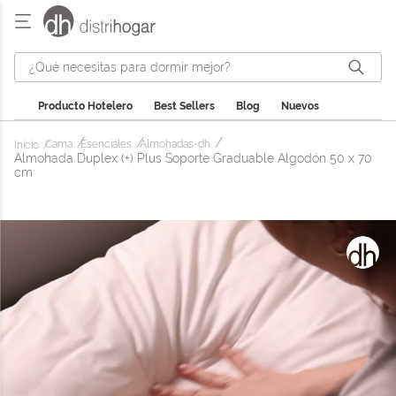
¿Qué necesitas para dormir mejor?
Producto Hotelero
Best Sellers
Blog
Nuevos
Cama
Esenciales
Almohadas-dh
Almohada Duplex (+) Plus Soporte Graduable Algodón 50 x 70
cm