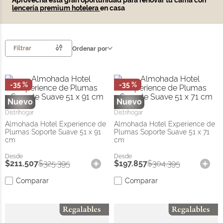
Aprovecha esta gran oportunidad para renovar tu cama con
lencería premium hotelera
en casa
Filtrar
Ordenar por
-
35 %
-
35 %
Distrihogar
Distrihogar
Almohada Hotel Experience de
Almohada Hotel Experience de
Plumas Soporte Suave 51 x 91
Plumas Soporte Suave 51 x 71
cm
cm
$
211
.
507
$
325
.
395
$
197
.
857
$
304
.
395
Comparar
Comparar