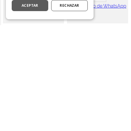
ACEPTAR
RECHAZAR
Distrihogar
Distrihogar
Almohada Hotel Experience
Almohada Hotel Experience
Soporte Firme 47 x 67 cm
Soporte Firme 47 x 87 cm
$
107
.
767
$
165
.
795
$
122
.
099
$
187
.
845
Comparar
Comparar