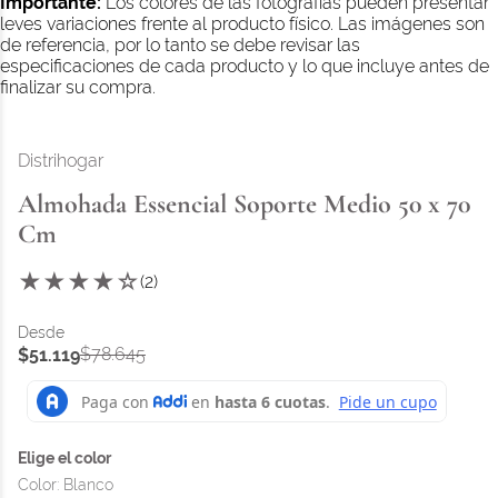
Importante:
Los colores de las fotografías pueden presentar
leves variaciones frente al producto físico. Las imágenes son
de referencia, por lo tanto se debe revisar las
especificaciones de cada producto y lo que incluye antes de
finalizar su compra.
Distrihogar
Almohada Essencial Soporte Medio 50 x 70
Cm
★
★
★
★
☆
(
2
)
$
78
.
645
$
51
.
119
Color
:
Blanco