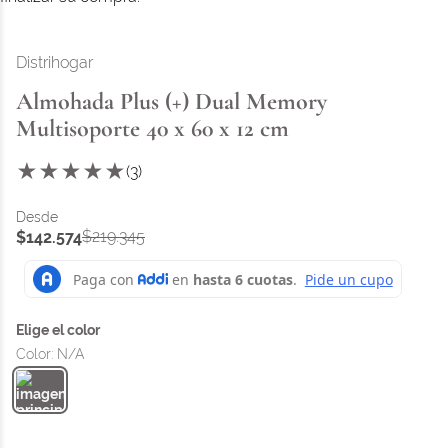
Distrihogar
Almohada Plus (+) Dual Memory
Multisoporte 40 x 60 x 12 cm
★
★
★
★
★
(
3
)
$
219
.
345
$
142
.
574
Color
:
N/A