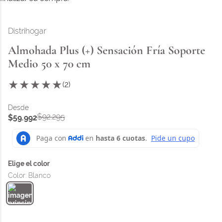
Distrihogar
Almohada Plus (+) Sensación Fría Soporte
Medio 50 x 70 cm
★
★
★
★
★
(
2
)
$
92
.
295
$
59
.
992
Color
:
Blanco