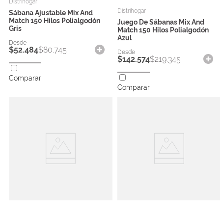
Distrihogar
Distrihogar
Sábana Ajustable Mix And
Match 150 Hilos Polialgodón
Juego De Sábanas Mix And
Gris
Match 150 Hilos Polialgodón
Azul
$
52
.
484
$
80
.
745
$
142
.
574
$
219
.
345
Comparar
Comparar