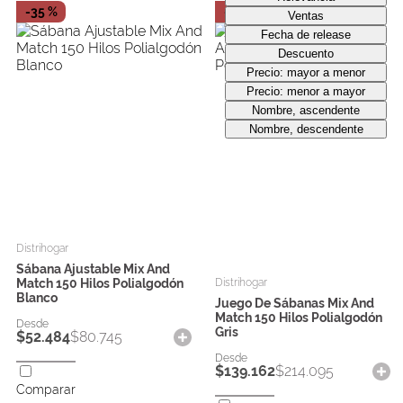
-
35 %
-
35 %
Ventas
Fecha de release
Descuento
Precio: mayor a menor
Precio: menor a mayor
Nombre, ascendente
Nombre, descendente
Distrihogar
Sábana Ajustable Mix And
Match 150 Hilos Polialgodón
Distrihogar
Blanco
Juego De Sábanas Mix And
Match 150 Hilos Polialgodón
Gris
$
52
.
484
$
80
.
745
$
139
.
162
$
214
.
095
Comparar