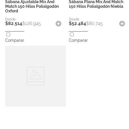
Sábana Ajustable Mix And
Sábana Plana Mix And Match
Match 150 Hilos Polialgodón
150 Hilos Polialgodón Niebla
Oxford
$
82
.
514
$
126
.
945
$
52
.
484
$
80
.
745
Comparar
Comparar