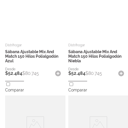
Distrihogar
Distrihogar
Sábana Ajustable Mix And
Sábana Ajustable Mix And
Match 150 Hilos Polialgodón
Match 150 Hilos Polialgodón
Azul
Niebla
$
52
.
484
$
80
.
745
$
52
.
484
$
80
.
745
Comparar
Comparar