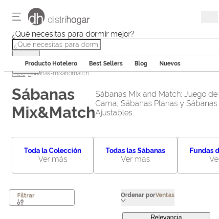
¿Qué necesitas para dormir mejor?
Producto Hotelero
Best Sellers
Blog
Nuevos
Ofertas en ropa de cama y tex
sabanas-mixandmatch
Sábanas
Sábanas Mix and Match: Juego de
Cama, Sábanas Planas y Sábanas
Mix&Match
Ajustables.
Toda la Colección
Todas las Sábanas
Fundas 
Ver más
Ver más
Ve
Ordenar por
Ventas
Filtrar
Relevancia