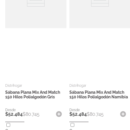
Distrihogar
Distrihogar
Sábana Plana Mix And Match
Sábana Plana Mix And Match
150 Hilos Polialgodón Gris
150 Hilos Polialgodón Namibia
$
52
.
484
$
80
.
745
$
52
.
484
$
80
.
745