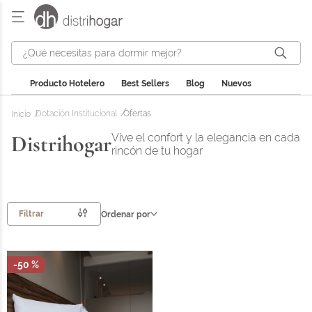
¿Qué necesitas para dormir mejor?
Producto Hotelero
Best Sellers
Blog
Nuevos
Dotación Institucional
Ofertas
Distrihogar
Vive el confort y la elegancia en cada
rincón de tu hogar
Filtrar
Ordenar por
-
50 %