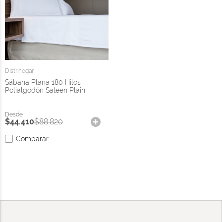
Distrihogar
Sábana Plana 180 Hilos
Polialgodón Sateen Plain
$
44
.
410
$
88
.
820
Comparar